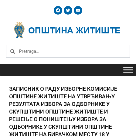
Skip
F
T
Y
to
a
w
o
c
i
u
content
e
t
t
b
t
u
o
e
b
o
r
e
k
Search
Search
ЗАПИСНИК О РАДУ ИЗБОРНЕ КОМИСИЈЕ
ОПШТИНЕ ЖИТИШТЕ НА УТВРЂИВАЊУ
РЕЗУЛТАТА ИЗБОРА ЗА ОДБОРНИКЕ У
СКУПШТИНИ ОПШТИНЕ ЖИТИШТЕ И
РЕШЕЊЕ О ПОНИШТЕЊУ ИЗБОРА ЗА
ОДБОРНИКЕ У СКУПШТИНИ ОПШТИНЕ
ЖИТИШТЕ НА БИРАЧКОМ МЕСТУ 18 У