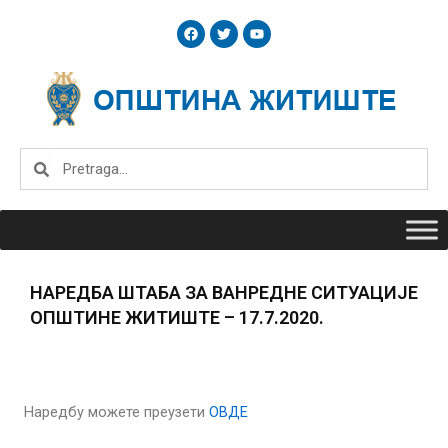
Skip
F
T
Y
to
a
w
o
c
i
u
content
e
t
t
b
t
u
o
e
b
o
r
e
k
Search
Search
НАРЕДБА ШТАБА ЗА ВАНРЕДНЕ СИТУАЦИЈЕ
ОПШТИНЕ ЖИТИШТЕ – 17.7.2020.
Наредбу можете преузети
ОВДЕ