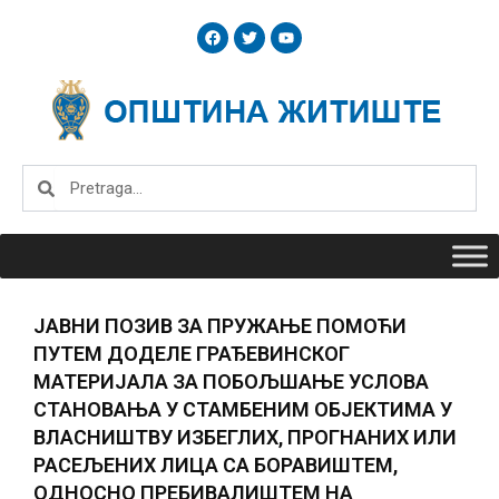
Skip
F
T
Y
to
a
w
o
c
i
u
content
e
t
t
b
t
u
o
e
b
o
r
e
k
Search
Search
ЈАВНИ ПОЗИВ ЗА ПРУЖАЊЕ ПОМОЋИ
ПУТЕМ ДОДЕЛЕ ГРАЂЕВИНСКОГ
МАТЕРИЈАЛА ЗА ПОБОЉШАЊЕ УСЛОВА
СТАНОВАЊА У СТАМБЕНИМ ОБЈЕКТИМА У
ВЛАСНИШТВУ ИЗБЕГЛИХ, ПРОГНАНИХ ИЛИ
РАСЕЉЕНИХ ЛИЦА СА БОРАВИШТЕМ,
ОДНОСНО ПРЕБИВАЛИШТЕМ НА