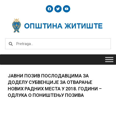
Skip
F
T
Y
to
a
w
o
c
i
u
content
e
t
t
b
t
u
o
e
b
o
r
e
k
Search
Search
ЈАВНИ ПОЗИВ ПОСЛОДАВЦИМА ЗА
ДОДЕЛУ СУБВЕНЦИЈЕ ЗА ОТВАРАЊЕ
НОВИХ РАДНИХ МЕСТА У 2018. ГОДИНИ –
ОДЛУКА О ПОНИШТЕЊУ ПОЗИВА