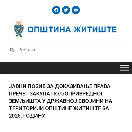
Skip
F
T
Y
to
a
w
o
c
i
u
content
e
t
t
b
t
u
o
e
b
o
r
e
k
Search
Search
ЈАВНИ ПОЗИВ ЗА ДОКАЗИВАЊЕ ПРАВА
ПРЕЧЕГ ЗАКУПА ПОЉОПРИВРЕДНОГ
ЗЕМЉИШТА У ДРЖАВНОЈ СВОЈИНИ НА
ТЕРИТОРИЈИ ОПШТИНЕ ЖИТИШТЕ ЗА
2025. ГОДИНУ