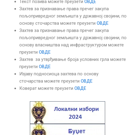
Текст позива можете преузети
ОВДЕ
Захтев за признавање права пречег закупа
пољопривредног земљишта у државној својини, по
основу сточарства можете преузети
ОВДЕ
Захтев за признавање права пречег закупа
пољопривредног земљишта у државној својини, по
основу власништва над инфраструктуром можете
преузети
ОВДЕ
Захтев за утврђивање броја условних грла можете
преузети
ОВДЕ
Изјаву подносиоца захтева по основу
сточарства можете преузети
ОВДЕ
Коверат можете преузети
ОВДЕ