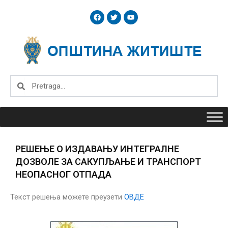
Skip
F
T
Y
to
a
w
o
c
i
u
content
e
t
t
b
t
u
o
e
b
o
r
e
k
Search
Search
РЕШЕЊЕ О ИЗДАВАЊУ ИНТЕГРАЛНЕ
ДОЗВОЛЕ ЗА САКУПЉАЊЕ И ТРАНСПОРТ
НЕОПАСНОГ ОТПАДА
Текст решења можете преузети
ОВДЕ