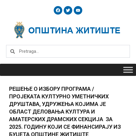
Skip
F
T
Y
to
a
w
o
c
i
u
content
e
t
t
b
t
u
o
e
b
o
r
e
k
Search
Search
РЕШЕЊЕ О ИЗБОРУ ПРОГРАМА /
ПРОЈЕКАТА КУЛТУРНО УМЕТНИЧКИХ
ДРУШТАВА, УДРУЖЕЊА КОЈИМА ЈЕ
ОБЛАСТ ДЕЛОВАЊА КУЛТУРА И
АМАТЕРСКИХ ДРАМСКИХ СЕКЦИЈА ЗА
2025. ГОДИНУ КОЈИ СЕ ФИНАНСИРАЈУ ИЗ
БУЏЕТА ОПШТИНЕ ЖИТИШТЕ