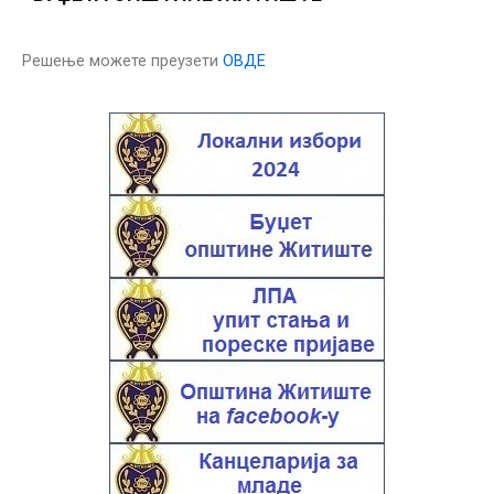
Решење можете преузети
ОВДЕ