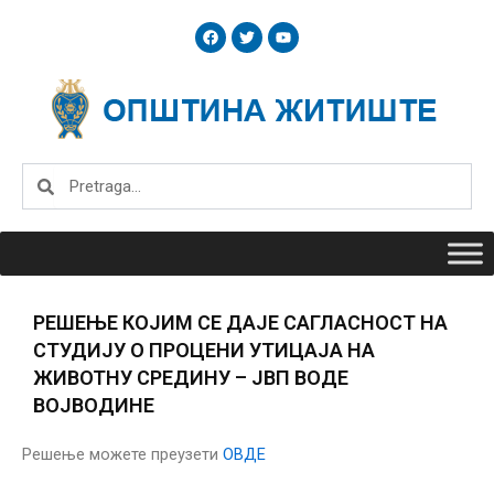
Skip
F
T
Y
to
a
w
o
c
i
u
content
e
t
t
b
t
u
o
e
b
o
r
e
k
Search
Search
РЕШЕЊЕ КОЈИМ СЕ ДАЈЕ САГЛАСНОСТ НА
СТУДИЈУ О ПРОЦЕНИ УТИЦАЈА НА
ЖИВОТНУ СРЕДИНУ – ЈВП ВОДЕ
ВОЈВОДИНЕ
Решење можете преузети
ОВДЕ