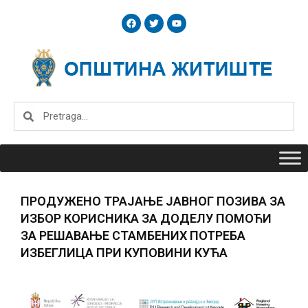
Skip
F
T
Y
to
a
w
o
c
i
u
content
e
t
t
b
t
u
o
e
b
o
r
e
k
Search
Search
ПРОДУЖЕНО ТРАЈАЊЕ ЈАВНОГ ПОЗИВА ЗА
ИЗБОР КОРИСНИКА ЗА ДОДЕЛУ ПОМОЋИ
ЗА РЕШАВАЊЕ СТАМБЕНИХ ПОТРЕБА
ИЗБЕГЛИЦА ПРИ КУПОВИНИ КУЋА