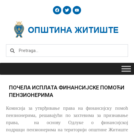
Skip
F
T
Y
to
a
w
o
c
i
u
content
e
t
t
b
t
u
o
e
b
o
r
e
k
Search
Search
ПОЧЕЛА ИСПЛАТА ФИНАНСИЈСКЕ ПОМОЋИ
ПЕНЗИОНЕРИМА
Комисија за утврђивање права на финансијску помоћ
пензионерима, решавајући по
захтевима за признавање
права, на основу Одлуке о финансијској
подршци
пензионерима на територији општине Житиште