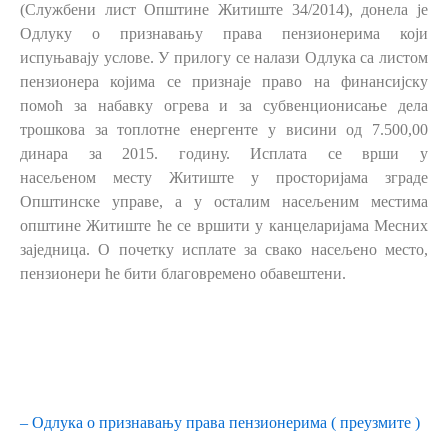
(Службени лист Општине Житиште
34/2014), донела је
Одлуку о признавању права пензионерима који
испуњавају услове.
У прилогу се налази Одлука са листом
пензионера којима се признаје право на
финансијску
помоћ за набавку огрева и за субвенционисање дела
трошкова за топлотне
енергенте у висини од 7.500,00
динара за 2015. годину. Исплата се врши у
насељеном
месту Житиште у просторијама зграде
Општинске управе, а у осталим насељеним
местима
општине Житиште ће се вршити у канцеларијама Месних
заједница. О почетку
исплате за свако насељено место,
пензионери ће бити благовремено обавештени.
– Одлука о признавању права пензионерима ( преузмите )