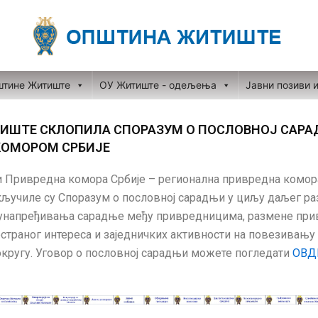
штине Житиште
ОУ Житиште - одељења
Јавни позиви 
ИШТЕ СКЛОПИЛА СПОРАЗУМ О ПОСЛОВНОЈ САРА
КОМОРОМ СРБИЈЕ
 Привредна комора Србије – регионална привредна комор
кључиле су Споразум о пословној сарадњи у циљу даљег ра
унапређивања сарадње међу привредницима, размене прив
страног интереса и заједничких активности на повезивању 
кругу. Уговор о пословној сарадњи можете погледати
ОВД