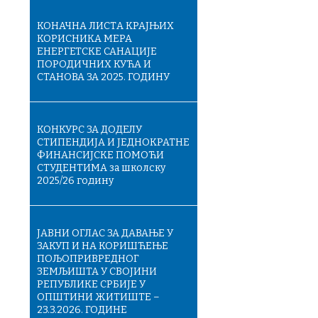
КОНАЧНA ЛИСТA КРАЈЊИХ
КОРИСНИКА МЕРА
ЕНЕРГЕТСКЕ САНАЦИЈЕ
ПОРОДИЧНИХ КУЋА И
СТАНОВА ЗА 2025. ГОДИНУ
КОНКУРС ЗА ДОДЕЛУ
СТИПЕНДИЈА И ЈЕДНОКРАТНЕ
ФИНАНСИЈСКЕ ПОМОЋИ
СТУДЕНТИМА за школску
2025/26 годину
ЈАВНИ ОГЛАС ЗА ДАВАЊЕ У
ЗАКУП И НА КОРИШЋЕЊЕ
ПОЉОПРИВРЕДНОГ
ЗЕМЉИШТА У СВОЈИНИ
РЕПУБЛИКЕ СРБИЈЕ У
ОПШТИНИ ЖИТИШТЕ –
23.3.2026. ГОДИНЕ