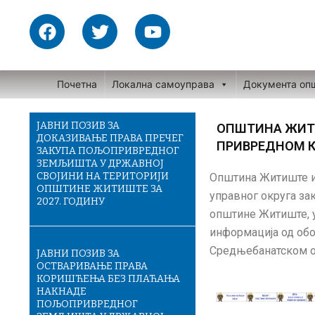
Skip
F
T
Y
to
a
w
o
content
c
i
u
e
t
t
Почетна
Локална самоуправа
Документа оп
b
t
u
o
e
b
o
r
e
ЈАВНИ ПОЗИВ ЗА
ОПШТИНА ЖИТ
ДОКАЗИВАЊЕ ПРАВА ПРЕЧЕГ
k
ПРИВРЕДНОМ 
ЗАКУПА ПОЉОПРИВРЕДНОГ
ЗЕМЉИШТА У ДРЖАВНОЈ
СВОЈИНИ НА ТЕРИТОРИЈИ
Општина Житиште и
ОПШТИНЕ ЖИТИШТЕ ЗА
управног округа за
2027. ГОДИНУ
општине Житиште, 
информација од обо
Средњебанатском о
ЈАВНИ ПОЗИВ ЗА
ОСТВАРИВАЊЕ ПРАВА
КОРИШЋЕЊА БЕЗ ПЛАЋАЊА
НАКНАДЕ
ПОЉОПРИВРЕДНОГ