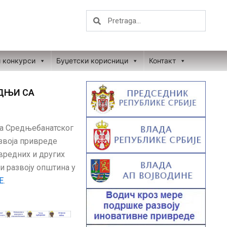
Search
Search
и конкурси
Буџетски корисници
Контакт
ДЊИ СА
а Средњебанатског
звоја привреде
редних и других
и развоју општина у
Е
.