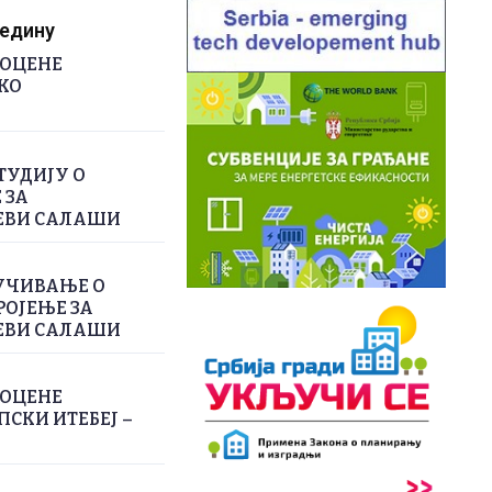
редину
РОЦЕНЕ
КО
ТУДИЈУ О
 ЗА
ЕВИ САЛАШИ
УЧИВАЊЕ О
РОЈЕЊЕ ЗА
ЕВИ САЛАШИ
РОЦЕНЕ
СКИ ИТЕБЕЈ –