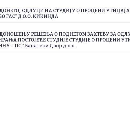
ДОНЕТОЈ ОДЛУЦИ НА СТУДИЈУ О ПРОЦЕНИ УТИЦАЈ
БО ГАС“ Д.О.О. КИКИНДА
 ДОНОШЕЊУ РЕШЕЊА О ПОДНЕТОМ ЗАХТЕВУ ЗА ОДЛ
РАЊА ПОСТОЈЕЋЕ СТУДИЈЕ СТУДИЈЕ О ПРОЦЕНИ УТ
У – ПСГ Банатски Двор д.о.о.