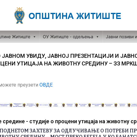
штине Житиште
ОУ Житиште - одељења
Јавни позиви 
 ЈАВНОМ УВИДУ, ЈАВНОЈ ПРЕЗЕНТАЦИЈИ И ЈАВН
ОЦЕНИ УТИЦАЈА НА ЖИВОТНУ СРЕДИНУ – ЗЗ МРК
можете преузети
ОВДЕ
средине - студије о процени утицаја на животну с
ПОДНЕТОМ ЗАХТЕВУ ЗА ОДЛУЧИВАЊЕ О ПОТРЕБИ П
ВОТНУ СРЕДИНУ – МОСТ ПРЕКО БЕГЕЈА У КО БАНАТС