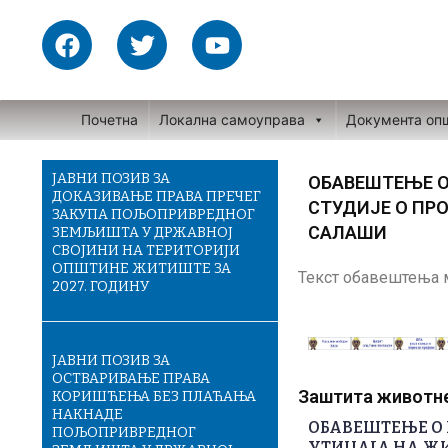
Skip
F
T
Y
to
a
w
o
content
c
i
u
e
t
t
Почетна
Локална самоуправа
Документа оп
b
t
u
o
e
b
o
r
e
ЈАВНИ ПОЗИВ ЗА
ОБАВЕШТЕЊЕ О
ДОКАЗИВАЊЕ ПРАВА ПРЕЧЕГ
k
СТУДИЈЕ О ПР
ЗАКУПА ПОЉОПРИВРЕДНОГ
САЛАШИ
ЗЕМЉИШТА У ДРЖАВНОЈ
СВОЈИНИ НА ТЕРИТОРИЈИ
ОПШТИНЕ ЖИТИШТЕ ЗА
Текст обавештења 
2027. ГОДИНУ
ЈАВНИ ПОЗИВ ЗА
ОСТВАРИВАЊЕ ПРАВА
Заштита животне 
КОРИШЋЕЊА БЕЗ ПЛАЋАЊА
НАКНАДЕ
ОБАВЕШТЕЊЕ О 
ПОЉОПРИВРЕДНОГ
УТИЦАЈА НА ЖИ