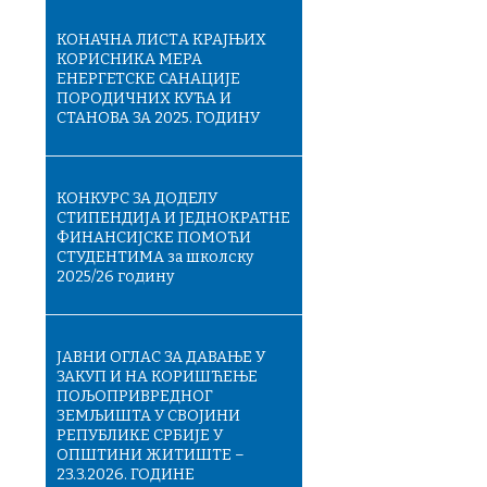
КОНАЧНA ЛИСТA КРАЈЊИХ
КОРИСНИКА МЕРА
ЕНЕРГЕТСКЕ САНАЦИЈЕ
ПОРОДИЧНИХ КУЋА И
СТАНОВА ЗА 2025. ГОДИНУ
КОНКУРС ЗА ДОДЕЛУ
СТИПЕНДИЈА И ЈЕДНОКРАТНЕ
ФИНАНСИЈСКЕ ПОМОЋИ
СТУДЕНТИМА за школску
2025/26 годину
ЈАВНИ ОГЛАС ЗА ДАВАЊЕ У
ЗАКУП И НА КОРИШЋЕЊЕ
ПОЉОПРИВРЕДНОГ
ЗЕМЉИШТА У СВОЈИНИ
РЕПУБЛИКЕ СРБИЈЕ У
ОПШТИНИ ЖИТИШТЕ –
23.3.2026. ГОДИНЕ