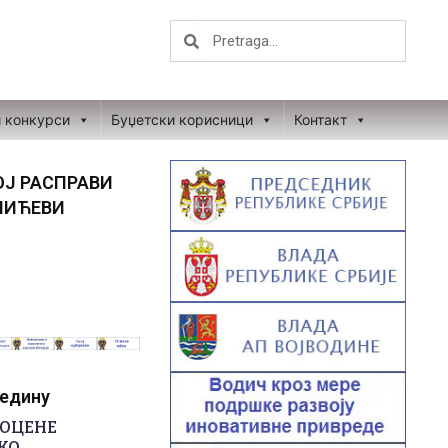
Search
Search
и конкурси
Буџетски корисници
Контакт
ОЈ РАСПРАВИ
ШИЋЕВИ
редину
РОЦЕНЕ
КО