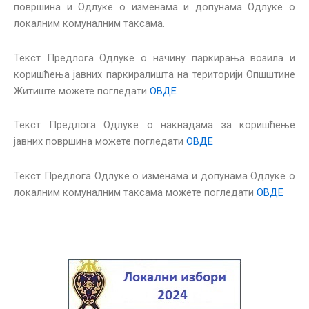
површина и Одлуке о изменама и допунама Одлуке о
локалним комуналним таксама.
Текст Предлога Одлуке о начину паркирања возила и
коришћења јавних паркиралишта на територији Опшштине
Житиште можете погледати
ОВДЕ
Текст Предлога Одлуке о накнадама за коришћење
јавних површина можете погледати
ОВДЕ
Текст Предлога Одлуке о изменама и допунама Одлуке о
локалним комуналним таксама можете погледати
ОВДЕ