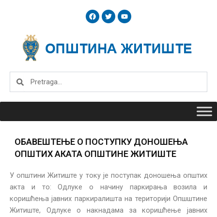
Skip
F
T
Y
to
a
w
o
c
i
u
content
e
t
t
b
t
u
o
e
b
o
r
e
k
Search
Search
ОБАВЕШТЕЊЕ О ПОСТУПКУ ДОНОШЕЊА
ОПШТИХ АКАТА ОПШТИНЕ ЖИТИШТЕ
У општини Житиште у току је поступак доношења општих
акта и то: Одлуке о начину паркирања возила и
коришћења јавних паркиралишта на територији Опшштине
Житиште, Одлуке о накнадама за коришћење јавних