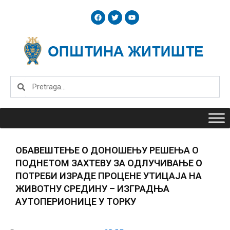
Skip
F
T
Y
to
a
w
o
c
i
u
content
e
t
t
b
t
u
o
e
b
o
r
e
k
Search
Search
ОБАВЕШТЕЊЕ О ДОНОШЕЊУ РЕШЕЊА О
ПОДНЕТОМ ЗАХТЕВУ ЗА ОДЛУЧИВАЊЕ О
ПОТРЕБИ ИЗРАДЕ ПРОЦЕНЕ УТИЦАЈА НА
ЖИВОТНУ СРЕДИНУ – ИЗГРАДЊА
АУТОПЕРИОНИЦЕ У ТОРКУ