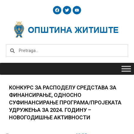
Skip
F
T
Y
to
a
w
o
c
i
u
content
e
t
t
b
t
u
o
e
b
o
r
e
k
Search
Search
КОНКУРС ЗА РАСПОДЕЛУ СРЕДСТАВА ЗА
ФИНАНСИРАЊЕ, ОДНОСНО
СУФИНАНСИРАЊЕ ПРОГРАМА/ПРОЈЕКАТА
УДРУЖЕЊА ЗА 2024. ГОДИНУ –
НОВОГОДИШЊЕ АКТИВНОСТИ