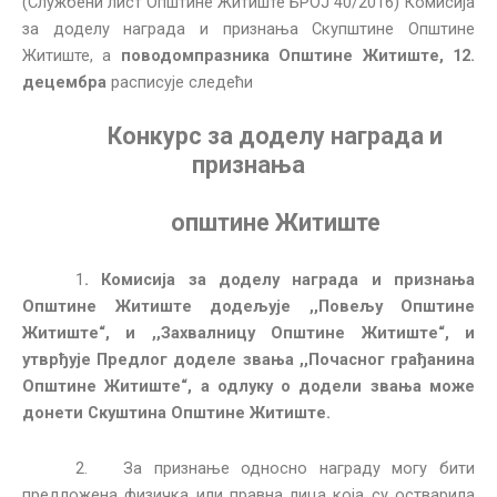
(Службени лист Општине Житиште БРОЈ 40/2016) Комисија
за доделу награда и признања Скупштине Општине
Житиште, а
поводомпразника Општине Житиште, 12.
децембра
расписује следећи
Конкурс за доделу награда и
признања
општине Житиште
1
. Комисија за доделу награда и признања
Општине Житиште додељује ,,Повељу Општине
Житиште“, и ,,Захвалницу Општине Житиште“, и
утврђује Предлог доделе звања ,,Почасног грађанина
Општине Житиште“, а одлуку о додели звања може
донети Скуштина Општине Житиште.
2. За признање односно награду могу бити
предложена физичка или правна лица која су остварила