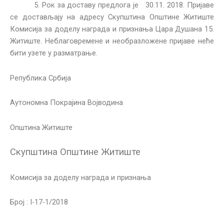
5. Рок за доставу предлога је 30.11. 2018. Пријаве
се достављају на адресу Скупштина Општине Житиште
Комисија за доделу награда и признања Цара Душана 15.
Житиште. Неблаговремене и необразложене пријаве неће
бити узете у разматрање.
Република Србија
Аутономна Покрајина Војводина
Општина Житиште
Скупштина Општине Житиште
Комисија за доделу награда и признања
Број : I-17-1/2018