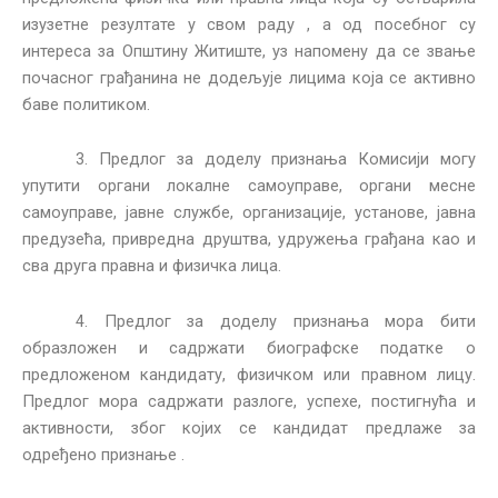
изузетне резултате у свом раду , а од посебног су
интереса за Општину Житиште, уз напомену да се звање
почасног грађанина не додељује лицима која се активно
баве политиком.
3. Предлог за доделу признања Комисији могу
упутити органи локалне самоуправе, органи месне
самоуправе, јавне службе, организације, установе, јавна
предузећа, привредна друштва, удружења грађана као и
сва друга правна и физичка лица.
4. Предлог за доделу признања мора бити
образложен и садржати биографске податке о
предложеном кандидату, физичком или правном лицу.
Предлог мора садржати разлоге, успехе, постигнућа и
активности, због којих се кандидат предлаже за
одређено признање .