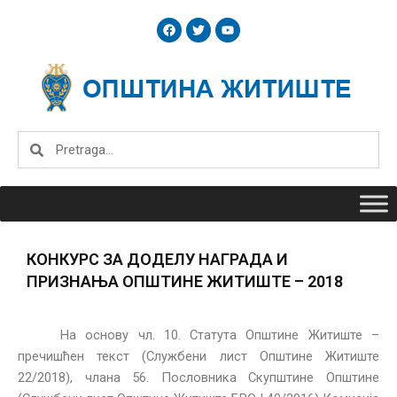
Skip
F
T
Y
to
a
w
o
c
i
u
content
e
t
t
b
t
u
o
e
b
o
r
e
k
Search
Search
КОНКУРС ЗА ДОДЕЛУ НАГРАДА И
ПРИЗНАЊА ОПШТИНЕ ЖИТИШТЕ – 2018
На основу чл. 10. Статута Општине Житиште –
пречишћен текст (Службени лист Општине Житиште
22/2018), члана 56. Пословника Скупштине Општине