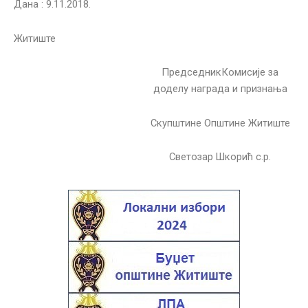
Дана : 9.11.2018.
Житиште
ПредседникКомисије за
доделу награда и признања
Скупштине Општине Житиште
Светозар Шкорић с.р.