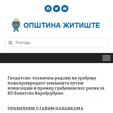
Skip
F
T
Y
to
a
w
o
c
i
u
content
e
t
t
b
t
u
o
e
b
o
r
e
k
Search
Search
Геодетско-технички радови на уређењу
пољопривредног земљишта путем
комасације и премер грађевинског реона за
КО Банатско Карађорђево.
ПРАВИЛНИК О ЈАВИМ НАБАВКАМА