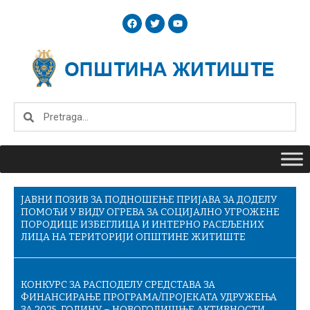
Skip
F
T
Y
to
a
w
o
c
i
u
content
e
t
t
b
t
u
o
e
b
o
r
e
k
Search
Search
ЈАВНИ ПОЗИВ ЗА ПОДНОШЕЊЕ ПРИЈАВА ЗА ДОДЕЛУ
ПОМОЋИ У ВИДУ ОГРЕВА ЗА СОЦИЈАЛНО УГРОЖЕНЕ
ПОРОДИЦЕ ИЗБЕГЛИЦА И ИНТЕРНО РАСЕЉЕНИХ
ЛИЦА НА ТЕРИТОРИЈИ ОПШТИНЕ ЖИТИШТЕ
КОНКУРС ЗА РАСПОДЕЛУ СРЕДСТАВА ЗА
ФИНАНСИРАЊЕ ПРОГРАМА/ПРОЈЕКАТА УДРУЖЕЊА
ЗА 2025. ГОДИНУ – НОВОГОДИШЊЕ АКТИВНОСТИ