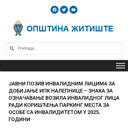
Skip
F
T
Y
to
a
w
o
c
i
u
content
e
t
t
b
t
u
o
e
b
o
r
e
k
Search
Search
JАВНИ ПОЗИВ ИНВАЛИДНИМ ЛИЦИМА ЗА
ДОБИЈАЊЕ ИПК НАЛЕПНИЦЕ – ЗНАКА ЗА
ОЗНАЧАВАЊЕ ВОЗИЛА ИНВАЛИДНОГ ЛИЦА
РАДИ КОРИШЋЕЊА ПАРКИНГ МЕСТА ЗА
ОСОБЕ СА ИНВАЛИДИТЕТОМ У 2025.
ГОДИНИ