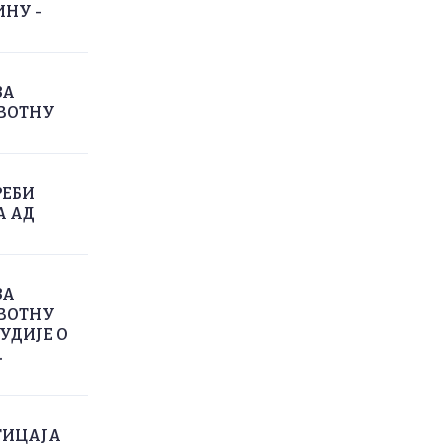
ИНУ -
ЗА
ИВОТНУ
РЕБИ
А АД
ЗА
ИВОТНУ
УДИЈЕ О
.
ТИЦАЈА