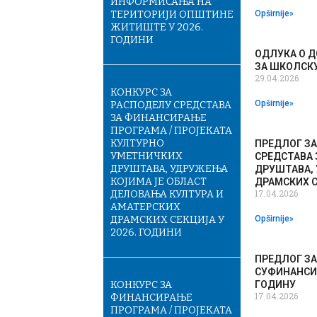
ИНФОРМИСАЊА НА
ТЕРИТОРИЈИ ОПШТИНЕ
Opširnije»
ЖИТИШТЕ У 2026.
ГОДИНИ
ОДЛУКА О 
ЗА ШКОЛСКУ
29.04.2026
КОНКУРС ЗА
Opširnije»
РАСПОДЕЛУ СРЕДСТАВА
ЗА ФИНАНСИРАЊЕ
ПРОГРАМА / ПРОЈЕКАТА
КУЛТУРНО
ПРЕДЛОГ З
УМЕТНИЧКИХ
СРЕДСТАВА 
ДРУШТАВА, УДРУЖЕЊА
ДРУШТАВА,
КОЈИМА ЈЕ ОБЛАСТ
ДРАМСКИХ С
17.04.2026
ДЕЛОВАЊА КУЛТУРА И
АМАТЕРСКИХ
ДРАМСКИХ СЕКЦИЈА У
Opširnije»
2026. ГОДИНИ
ПРЕДЛОГ З
СУФИНАНСИР
КОНКУРС ЗА
ГОДИНУ
17.04.2026
ФИНАНСИРАЊЕ
ПРОГРАМА / ПРОЈЕКАТА