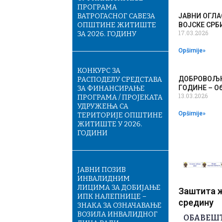
ПРОГРАМА
ВАТРОГАСНОГ САВЕЗА
ЈАВНИ ОГЛА
ОПШТИНЕ ЖИТИШТЕ
ВОЈСКЕ СРБ
17.03.2026
ЗА 2026. ГОДИНУ
Opširnije»
КОНКУРС ЗА
ДОБРОВОЉНО
РАСПОДЕЛУ СРЕДСТАВА
ГОДИНЕ – Об
ЗА ФИНАНСИРАЊЕ
13.03.2026
ПРОГРАМА / ПРОЈЕКАТА
УДРУЖЕЊА СА
Opširnije»
ТЕРИТОРИЈЕ ОПШТИНЕ
ЖИТИШТЕ У 2026.
ГОДИНИ
JАВНИ ПОЗИВ
ИНВАЛИДНИМ
ЛИЦИМА ЗА ДОБИЈАЊЕ
Заштита ж
ИПК НАЛЕПНИЦЕ –
средину
ЗНАКА ЗА ОЗНАЧАВАЊЕ
ВОЗИЛА ИНВАЛИДНОГ
ОБАВЕШТ