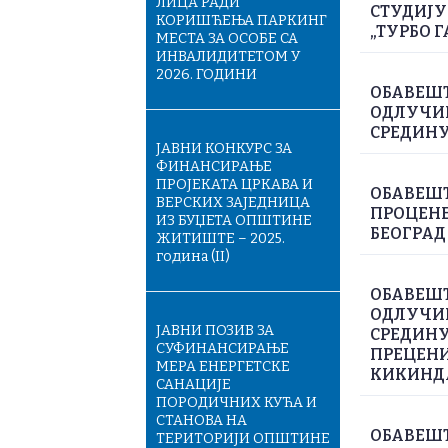
ЛИЦА РАДИ
СТУДИЈУ
КОРИШЋЕЊА ПАРКИНГ
„ТУРБО Г
МЕСТА ЗА ОСОБЕ СА
ИНВАЛИДИТЕТОМ У
2026. ГОДИНИ
ОБАВЕШТ
ОДЛУЧИВ
СРЕДИНУ
ЈАВНИ КОНКУРС ЗА
ФИНАНСИРАЊЕ
ПРОЈЕКАТА ЦРКАВА И
ОБАВЕШТ
ВЕРСКИХ ЗАЈЕДНИЦА
ПРОЦЕНЕ
ИЗ БУЏЕТА ОПШТИНЕ
БЕОГРАД
ЖИТИШТЕ – 2025.
година (II)
ОБАВЕШТ
ОДЛУЧИВ
ЈАВНИ ПОЗИВ ЗА
СРЕДИНУ
СУФИНАНСИРАЊЕ
ПРЕЦЕНИ
МЕРА ЕНЕРГЕТСКЕ
КИКИНД
САНАЦИЈЕ
ПОРОДИЧНИХ КУЋА И
СТАНОВА НА
ОБАВЕШТ
ТЕРИТОРИЈИ ОПШТИНЕ