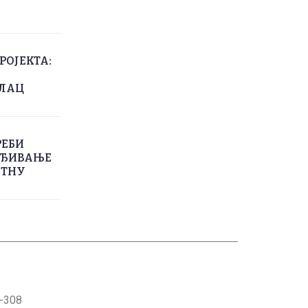
РОЈЕКТА:
СИЛАЦ
РЕБИ
РЕЂИВАЊЕ
ОТНУ
1-308