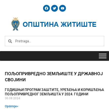
Skip
F
T
Y
to
a
w
o
c
i
u
content
e
t
t
b
t
u
o
e
b
o
r
e
k
Search
Search
ПОЉОПРИВРЕДНО ЗЕМЉИШТЕ У ДРЖАВНОЈ
СВОЈИНИ
ГОДИШЊИ ПРОГРАМ ЗАШТИТЕ, УРЕЂЕЊА И КОРИШЋЕЊА
Page
Page
Page
Page
Page
ПОЉОПРИВРЕДНОГ ЗЕМЉИШТА У 2024. ГОДИНИ
30.08.2024
Opširnije»