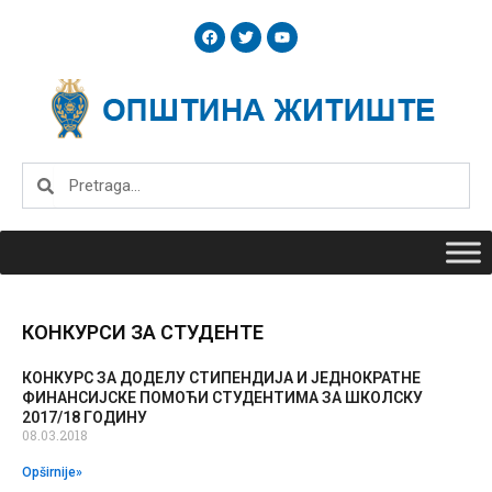
Skip
F
T
Y
to
a
w
o
c
i
u
content
e
t
t
b
t
u
o
e
b
o
r
e
k
Search
Search
КОНКУРСИ ЗА СТУДЕНТЕ
КОНКУРС ЗА ДОДЕЛУ СТИПЕНДИЈА И ЈЕДНОКРАТНЕ
Page
Page
ФИНАНСИЈСКЕ ПОМОЋИ СТУДЕНТИМА ЗА ШКОЛСКУ
2017/18 ГОДИНУ
08.03.2018
Opširnije»