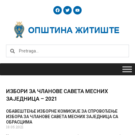
Skip
F
T
Y
to
a
w
o
c
i
u
content
e
t
t
b
t
u
o
e
b
o
r
e
k
Search
Search
ИЗБОРИ ЗА ЧЛАНОВЕ САВЕТА МЕСНИХ
ЗАЈЕДНИЦА – 2021
ОБАВЕШТЕЊЕ ИЗБОРНЕ КОМИСИЈЕ ЗА СПРОВОЂЕЊЕ
Page
Page
ИЗБОРА ЗА ЧЛАНОВЕ САВЕТА МЕСНИХ ЗАЈЕДНИЦА СА
ОБРАСЦИМА
18.05.2021