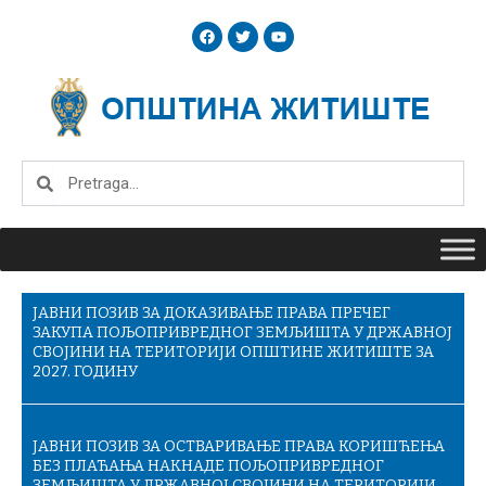
Skip
F
T
Y
to
a
w
o
c
i
u
content
e
t
t
b
t
u
o
e
b
o
r
e
k
Search
Search
ЈАВНИ ПОЗИВ ЗА ДОКАЗИВАЊЕ ПРАВА ПРЕЧЕГ
ЗАКУПА ПОЉОПРИВРЕДНОГ ЗЕМЉИШТА У ДРЖАВНОЈ
СВОЈИНИ НА ТЕРИТОРИЈИ ОПШТИНЕ ЖИТИШТЕ ЗА
2027. ГОДИНУ
ЈАВНИ ПОЗИВ ЗА ОСТВАРИВАЊЕ ПРАВА КОРИШЋЕЊА
БЕЗ ПЛАЋАЊА НАКНАДЕ ПОЉОПРИВРЕДНОГ
ЗЕМЉИШТА У ДРЖАВНОЈ СВОЈИНИ НА ТЕРИТОРИЈИ