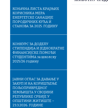
КОНАЧНA ЛИСТA КРАЈЊИХ
КОРИСНИКА МЕРА
ЕНЕРГЕТСКЕ САНАЦИЈЕ
ПОРОДИЧНИХ КУЋА И
СТАНОВА ЗА 2025. ГОДИНУ
КОНКУРС ЗА ДОДЕЛУ
СТИПЕНДИЈА И ЈЕДНОКРАТНЕ
ФИНАНСИЈСКЕ ПОМОЋИ
СТУДЕНТИМА за школску
2025/26 годину
ЈАВНИ ОГЛАС ЗА ДАВАЊЕ У
ЗАКУП И НА КОРИШЋЕЊЕ
ПОЉОПРИВРЕДНОГ
ЗЕМЉИШТА У СВОЈИНИ
РЕПУБЛИКЕ СРБИЈЕ У
ОПШТИНИ ЖИТИШТЕ –
23.3.2026. ГОДИНЕ