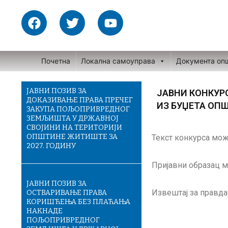
Skip
F
T
Y
to
a
w
o
content
c
i
u
e
t
t
Почетна
Локална самоуправа
Документа оп
b
t
u
o
e
b
o
r
e
ЈАВНИ ПОЗИВ ЗА
ЈАВНИ КОНКУР
ДОКАЗИВАЊЕ ПРАВА ПРЕЧЕГ
k
ИЗ БУЏЕТА ОПШТ
ЗАКУПА ПОЉОПРИВРЕДНОГ
ЗЕМЉИШТА У ДРЖАВНОЈ
СВОЈИНИ НА ТЕРИТОРИЈИ
ОПШТИНЕ ЖИТИШТЕ ЗА
Текст конкурса мо
2027. ГОДИНУ
Пријавни образац 
ЈАВНИ ПОЗИВ ЗА
Извештај за правд
ОСТВАРИВАЊЕ ПРАВА
КОРИШЋЕЊА БЕЗ ПЛАЋАЊА
НАКНАДЕ
ПОЉОПРИВРЕДНОГ