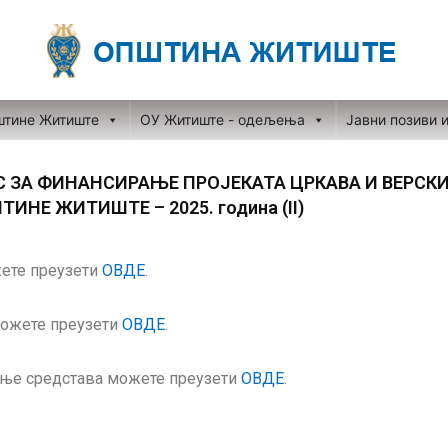
штине Житиште
ОУ Житиште - одељења
Јавни позиви 
С ЗА ФИНАНСИРАЊЕ ПРОЈЕКАТА ЦРКАВА И ВЕРСК
ИНЕ ЖИТИШТЕ – 2025. година (II)
жете преузети
ОВДЕ
.
можете преузети
ОВДЕ
.
ање средстава можете преузети
ОВДЕ
.