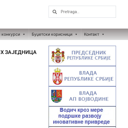
Search
Search
и конкурси
Буџетски корисници
Контакт
ИХ ЗАЈЕДНИЦА