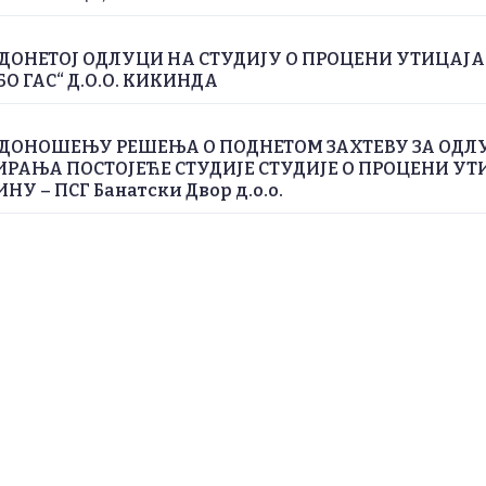
ДОНЕТОЈ ОДЛУЦИ НА СТУДИЈУ О ПРОЦЕНИ УТИЦАЈ
БО ГАС“ Д.О.О. КИКИНДА
 ДОНОШЕЊУ РЕШЕЊА О ПОДНЕТОМ ЗАХТЕВУ ЗА ОДЛ
РАЊА ПОСТОЈЕЋЕ СТУДИЈЕ СТУДИЈЕ О ПРОЦЕНИ УТ
У – ПСГ Банатски Двор д.о.о.