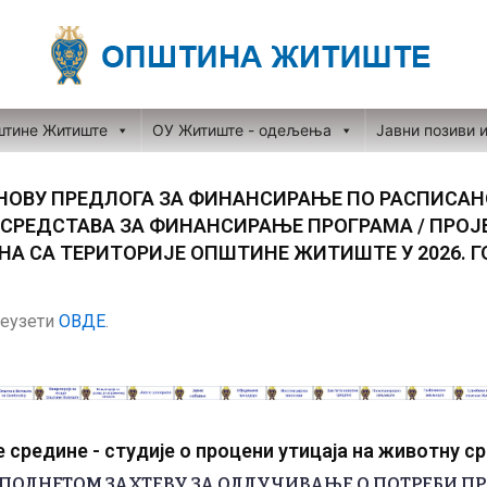
штине Житиште
ОУ Житиште - одељења
Јавни позиви 
НОВУ ПРЕДЛОГА ЗА ФИНАНСИРАЊЕ ПО РАСПИСАН
 СРЕДСТАВА ЗА ФИНАНСИРАЊЕ ПРОГРАМА / ПРОЈ
А СА ТЕРИТОРИЈЕ ОПШТИНЕ ЖИТИШТЕ У 2026. 
еузети
ОВДЕ
.
средине - студије о процени утицаја на животну с
ПОДНЕТОМ ЗАХТЕВУ ЗА ОДЛУЧИВАЊЕ О ПОТРЕБИ П