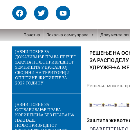
Skip
F
T
Y
to
a
w
o
content
c
i
u
e
t
t
Почетна
Локална самоуправа
Документа оп
b
t
u
o
e
b
o
r
e
ЈАВНИ ПОЗИВ ЗА
РЕШЕЊЕ НА ОС
ДОКАЗИВАЊЕ ПРАВА ПРЕЧЕГ
k
ЗА РАСПОДЕЛУ
ЗАКУПА ПОЉОПРИВРЕДНОГ
УДРУЖЕЊА ЖЕН
ЗЕМЉИШТА У ДРЖАВНОЈ
СВОЈИНИ НА ТЕРИТОРИЈИ
ОПШТИНЕ ЖИТИШТЕ ЗА
2027. ГОДИНУ
Решење можете пр
ЈАВНИ ПОЗИВ ЗА
ОСТВАРИВАЊЕ ПРАВА
КОРИШЋЕЊА БЕЗ ПЛАЋАЊА
Заштита животне 
НАКНАДЕ
ПОЉОПРИВРЕДНОГ
ОБАВЕШТЕЊЕ О 