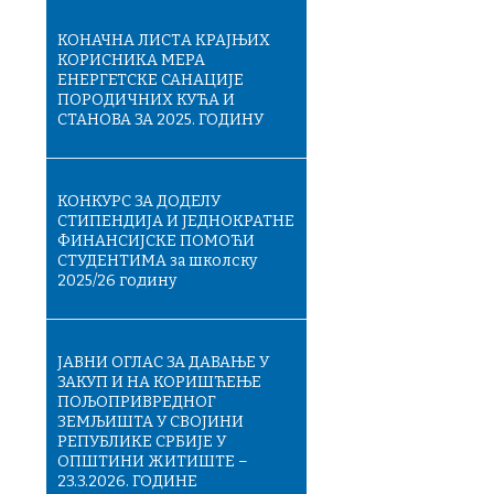
КОНАЧНA ЛИСТA КРАЈЊИХ
КОРИСНИКА МЕРА
ЕНЕРГЕТСКЕ САНАЦИЈЕ
ПОРОДИЧНИХ КУЋА И
СТАНОВА ЗА 2025. ГОДИНУ
КОНКУРС ЗА ДОДЕЛУ
СТИПЕНДИЈА И ЈЕДНОКРАТНЕ
ФИНАНСИЈСКЕ ПОМОЋИ
СТУДЕНТИМА за школску
2025/26 годину
ЈАВНИ ОГЛАС ЗА ДАВАЊЕ У
ЗАКУП И НА КОРИШЋЕЊЕ
ПОЉОПРИВРЕДНОГ
ЗЕМЉИШТА У СВОЈИНИ
РЕПУБЛИКЕ СРБИЈЕ У
ОПШТИНИ ЖИТИШТЕ –
23.3.2026. ГОДИНЕ