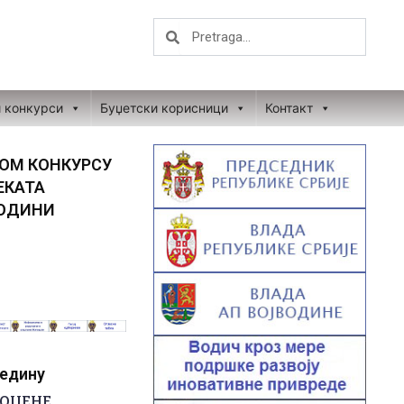
Search
Search
и конкурси
Буџетски корисници
Контакт
ОМ КОНКУРСУ
ЕКАТА
ГОДИНИ
редину
РОЦЕНЕ