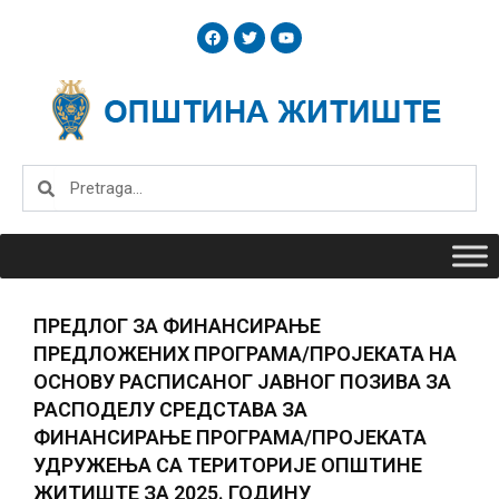
Skip
F
T
Y
to
a
w
o
c
i
u
content
e
t
t
b
t
u
o
e
b
o
r
e
k
Search
Search
ПРЕДЛОГ ЗА ФИНАНСИРАЊЕ
ПРЕДЛОЖЕНИХ ПРОГРАМА/ПРОЈЕКАТА НА
ОСНОВУ РАСПИСАНОГ ЈАВНОГ ПОЗИВА ЗА
РАСПОДЕЛУ СРЕДСТАВА ЗА
ФИНАНСИРАЊЕ ПРОГРАМА/ПРОЈЕКАТА
УДРУЖЕЊА СА ТЕРИТОРИЈЕ ОПШТИНЕ
ЖИТИШТЕ ЗА 2025. ГОДИНУ