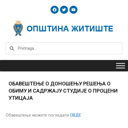
Skip
F
T
Y
to
a
w
o
c
i
u
content
e
t
t
b
t
u
o
e
b
o
r
e
k
Search
Search
ОБАВЕШТЕЊЕ О ДОНОШЕЊУ РЕШЕЊА О
ОБИМУ И САДРЖАЈУ СТУДИЈЕ О ПРОЦЕНИ
УТИЦАЈА
Обавештење можете погледати
ОВДЕ