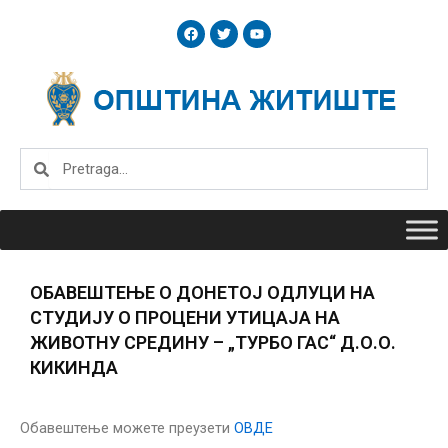
Skip
F
T
Y
to
a
w
o
c
i
u
content
e
t
t
b
t
u
o
e
b
o
r
e
k
Search
Search
ОБАВЕШТЕЊЕ О ДОНЕТОЈ ОДЛУЦИ НА
СТУДИЈУ О ПРОЦЕНИ УТИЦАЈА НА
ЖИВОТНУ СРЕДИНУ – „ТУРБО ГАС“ Д.О.О.
КИКИНДА
Обавештење можете преузети
ОВДЕ