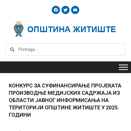
Skip
F
T
Y
to
a
w
o
c
i
u
content
e
t
t
b
t
u
o
e
b
o
r
e
k
Search
Search
КОНКУРС ЗА СУФИНАНСИРАЊЕ ПРОJЕКАТА
ПРОИЗВОДЊЕ МЕДИЈСКИХ САДРЖАЈА ИЗ
ОБЛАСТИ JАВНОГ ИНФОРМИСАЊА НА
ТЕРИТОРИЈИ ОПШТИНЕ ЖИТИШТЕ У 2025.
ГОДИНИ