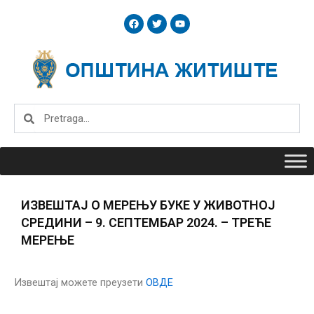
Skip
F
T
Y
to
a
w
o
c
i
u
content
e
t
t
b
t
u
o
e
b
o
r
e
k
Search
Search
ИЗВЕШТАЈ О МЕРЕЊУ БУКЕ У ЖИВОТНОЈ
СРЕДИНИ – 9. СЕПТЕМБАР 2024. – ТРЕЋЕ
МЕРЕЊЕ
Извештај можете преузети
ОВДЕ