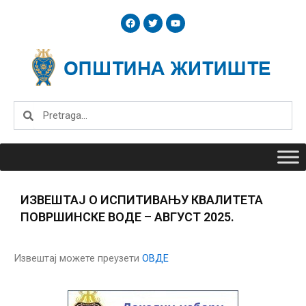
Skip
F
T
Y
to
a
w
o
c
i
u
content
e
t
t
b
t
u
o
e
b
o
r
e
k
Search
Search
ИЗВЕШТАЈ О ИСПИТИВАЊУ КВАЛИТЕТА
ПОВРШИНСКЕ ВОДЕ – АВГУСТ 2025.
Извештај можете преузети
ОВДЕ