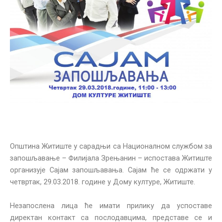
Општина Житиште у сарадњи са Националном службом за
запошљавање – Филијала Зрењанин – испостава Житиште
организује Сајам запошљавања. Сајам ће се одржати у
четвртак, 29.03.2018. године у Дому културе, Житиште.
Незапослена лица ће имати прилику да успоставе
директан контакт са послодавцима, представе се и