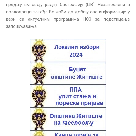
предају им своју радну биографију (ЦВ). Незапослени и
послодавци такође ће моћи да добију све информације у
вези са актуелним програмима НСЗ за подстицање
запошљавања.