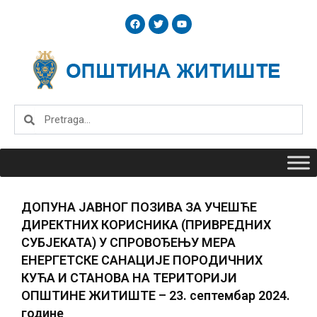
Skip
F
T
Y
to
a
w
o
c
i
u
content
e
t
t
b
t
u
o
e
b
o
r
e
k
Search
Search
ДОПУНА ЈАВНОГ ПОЗИВА ЗА УЧЕШЋЕ
ДИРЕКТНИХ КОРИСНИКА (ПРИВРЕДНИХ
СУБЈЕКАТА) У СПРОВОЂЕЊУ МЕРА
ЕНЕРГЕТСКЕ САНАЦИЈЕ ПОРОДИЧНИХ
КУЋА И СТАНОВА НА ТЕРИТОРИЈИ
ОПШТИНЕ ЖИТИШТЕ – 23. септембар 2024.
године